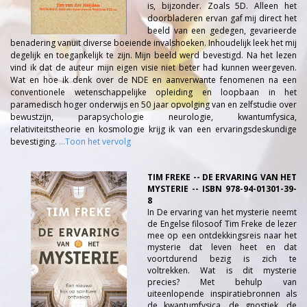
is, bijzonder. Zoals 5D. Alleen het
doorbladeren ervan gaf mij direct het
beeld van een gedegen, gevarieerde
benadering vanuit diverse boeiende invalshoeken. Inhoudelijk leek het mij
degelijk en toegankelijk te zijn. Mijn beeld werd bevestigd. Na het lezen
vind ik dat de auteur mijn eigen visie niet beter had kunnen weergeven.
Wat en hoe ik denk over de NDE en aanverwante fenomenen na een
conventionele wetenschappelijke opleiding en loopbaan in het
paramedisch hoger onderwijs en 50 jaar opvolging van en zelfstudie over
bewustzijn, parapsychologie neurologie, kwantumfysica,
relativiteitstheorie en kosmologie krijg ik van een ervaringsdeskundige
bevestiging.
...Toon het vervolg
TIM FREKE -- DE ERVARING VAN HET
MYSTERIE -- ISBN 978-94-01301-39-
8
In De ervaring van het mysterie neemt
de Engelse filosoof Tim Freke de lezer
mee op een ontdekkingsreis naar het
mysterie dat leven heet en dat
voortdurend bezig is zich te
voltrekken. Wat is dit mysterie
precies? Met behulp van
uiteenlopende inspiratiebronnen als
de kwantumfysica, de gnostiek, de