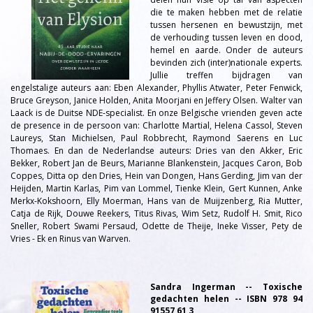
die te maken hebben met de relatie
tussen hersenen en bewustzijn, met
de verhouding tussen leven en dood,
hemel en aarde. Onder de auteurs
bevinden zich (inter)nationale experts.
Jullie treffen bijdragen van
engelstalige auteurs aan: Eben Alexander, Phyllis Atwater, Peter Fenwick,
Bruce Greyson, Janice Holden, Anita Moorjani en Jeffery Olsen. Walter van
Laack is de Duitse NDE-specialist. En onze Belgische vrienden geven acte
de presence in de persoon van: Charlotte Martial, Helena Cassol, Steven
Laureys, Stan Michielsen, Paul Robbrecht, Raymond Saerens en Luc
Thomaes. En dan de Nederlandse auteurs: Dries van den Akker, Eric
Bekker, Robert Jan de Beurs, Marianne Blankenstein, Jacques Caron, Bob
Coppes, Ditta op den Dries, Hein van Dongen, Hans Gerding, Jim van der
Heijden, Martin Karlas, Pim van Lommel, Tienke Klein, Gert Kunnen, Anke
Merkx-Kokshoorn, Elly Moerman, Hans van de Muijzenberg, Ria Mutter,
Catja de Rijk, Douwe Reekers, Titus Rivas, Wim Setz, Rudolf H. Smit, Rico
Sneller, Robert Swami Persaud, Odette de Theije, Ineke Visser, Pety de
Vries - Ek en Rinus van Warven.
Sandra Ingerman -- Toxische
gedachten helen -- ISBN 978 94
91557 61 3