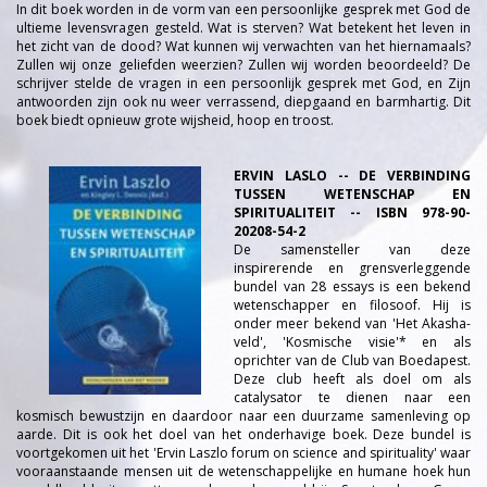
In dit boek worden in de vorm van een persoonlijke gesprek met God de
ultieme levensvragen gesteld. Wat is sterven? Wat betekent het leven in
het zicht van de dood? Wat kunnen wij verwachten van het hiernamaals?
Zullen wij onze geliefden weerzien? Zullen wij worden beoordeeld? De
schrijver stelde de vragen in een persoonlijk gesprek met God, en Zijn
antwoorden zijn ook nu weer verrassend, diepgaand en barmhartig. Dit
boek biedt opnieuw grote wijsheid, hoop en troost.
ERVIN LASLO -- DE VERBINDING
TUSSEN WETENSCHAP EN
SPIRITUALITEIT -- ISBN 978-90-
20208-54-2
De samensteller van deze
inspirerende en grensverleggende
bundel van 28 essays is een bekend
wetenschapper en filosoof. Hij is
onder meer bekend van 'Het Akasha-
veld', 'Kosmische visie'* en als
oprichter van de Club van Boedapest.
Deze club heeft als doel om als
catalysator te dienen naar een
kosmisch bewustzijn en daardoor naar een duurzame samenleving op
aarde. Dit is ook het doel van het onderhavige boek. Deze bundel is
voortgekomen uit het 'Ervin Laszlo forum on science and spirituality' waar
vooraanstaande mensen uit de wetenschappelijke en humane hoek hun