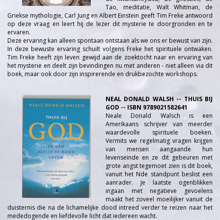
Tao, meditatie, Walt Whitman, de
Griekse mythologie, Carl Jung en Albert Einstein geeft Tim Freke antwoord
op deze vraag en leert hij de lezer dit mysterie te doorgronden en te
ervaren.
Deze ervaring kan alleen spontaan ontstaan als we ons er bewust van zijn.
In deze bewuste ervaring schuilt volgens Freke het spirituele ontwaken.
Tim Freke heeft zijn leven gewijd aan de zoektocht naar en ervaring van
het mysterie en deelt zijn bevindingen nu met anderen - niet alleen via dit
boek, maar ook door zijn inspirerende en drukbezochte workshops.
NEAL DONALD WALSH -- THUIS BIJ
GOD -- ISBN 9789021582641
Neale Donald Walsch is een
Amerikaans schrijver van meerder
waardevolle spirituele boeken.
Vermits we regelmatig vragen krijgen
van mensen aangaande hun
levenseinde en ze dit gebeuren met
grote angst tegemoet zien is dit boek,
vanuit het Nde standpunt beslist een
aanrader. Je laatste ogenblikken
ingaan met negatieve gevoelens
maakt het zoveel moeilijker vanuit de
duisternis die na de lichamelijke dood intreed verder te reizen naar het
mededogende en liefdevolle licht dat iedereen wacht.