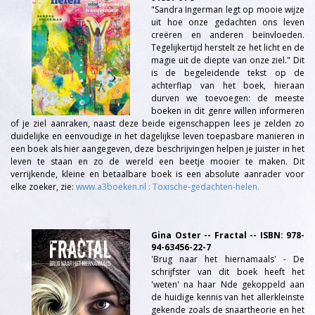
"Sandra Ingerman legt op mooie wijze
uit hoe onze gedachten ons leven
creëren en anderen beïnvloeden.
Tegelijkertijd herstelt ze het licht en de
magie uit de diepte van onze ziel." Dit
is de begeleidende tekst op de
achterflap van het boek, hieraan
durven we toevoegen: de meeste
boeken in dit genre willen informeren
of je ziel aanraken, naast deze beide eigenschappen lees je zelden zo
duidelijke en eenvoudige in het dagelijkse leven toepasbare manieren in
een boek als hier aangegeven, deze beschrijvingen helpen je juister in het
leven te staan en zo de wereld een beetje mooier te maken. Dit
verrijkende, kleine en betaalbare boek is een absolute aanrader voor
elke zoeker, zie:
www.a3boeken.nl : Toxische-gedachten-helen.
Gina Oster -- Fractal -- ISBN: 978-
94-63456-22-7
'Brug naar het hiernamaals' - De
schrijfster van dit boek heeft het
'weten' na haar Nde gekoppeld aan
de huidige kennis van het allerkleinste
gekende zoals de snaartheorie en het