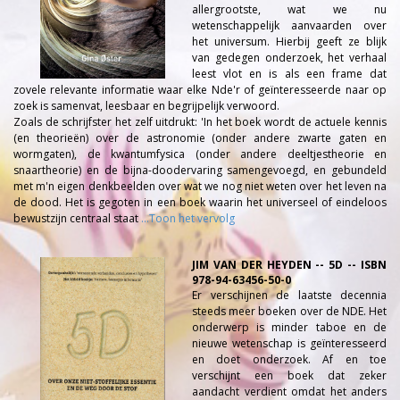
allergrootste, wat we nu
wetenschappelijk aanvaarden over
het universum. Hierbij geeft ze blijk
van gedegen onderzoek, het verhaal
leest vlot en is als een frame dat
zovele relevante informatie waar elke Nde'r of geïnteresseerde naar op
zoek is samenvat, leesbaar en begrijpelijk verwoord.
Zoals de schrijfster het zelf uitdrukt: 'In het boek wordt de actuele kennis
(en theorieën) over de astronomie (onder andere zwarte gaten en
wormgaten), de kwantumfysica (onder andere deeltjestheorie en
snaartheorie) en de bijna-doodervaring samengevoegd, en gebundeld
met m'n eigen denkbeelden over wat we nog niet weten over het leven na
de dood. Het is gegoten in een boek waarin het universeel of eindeloos
bewustzijn centraal staat
...Toon het vervolg
JIM VAN DER HEYDEN -- 5D -- ISBN
978-94-63456-50-0
Er verschijnen de laatste decennia
steeds meer boeken over de NDE. Het
onderwerp is minder taboe en de
nieuwe wetenschap is geïnteresseerd
en doet onderzoek. Af en toe
verschijnt een boek dat zeker
aandacht verdient omdat het anders