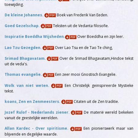
toewijding.
De kleine Johannes.
Boek van Frederik Van Eeden.
Goed Gezelschap.
Teksten uit de Vedanta filosofie.
Inspiratie Boeddha Wijsheden.
Over Boeddha en zijn leer.
Lao Tzu Gezegden.
Over Lao Tsu en de Tao Te ching,
Srimad Bhagavatam.
Over de Srimad Bhagavatam,Hindoe tekst
uit de veda's.
Thomas evangelie.
Een zeer mooi Gnostisch Evangelie.
Wolk van niet weten.
Een Christelijk geinspireerde Mystieke
tekst.
koans, Zen en Zenmeesters.
Citaten uit de Zen traditie.
Jozef Rulof - Nederlands ziener.
De materië wereld bekeken
vanuit de geestelijke werelden.
Allan Kardec - Over spiritisme.
Een pionierswerk maar van
blijvende en degelijke waarde.