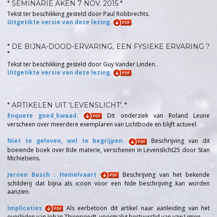
* SEMINARIE AKEN 7 NOV. 2015 *
Tekst ter beschikking gesteld door Paul Robbrechts.
Uitgetikte versie van deze lezing.
.
* DE BIJNA-DOOD-ERVARING, EEN FYSIEKE ERVARING ?
*
Tekst ter beschikking gesteld door Guy Vander Linden.
Uitgetikte versie van deze lezing.
.
* ARTIKELEN UIT 'LEVENSLICHT'. *
Enquete goed_kwaad.
Dit onderziek van Roland Leune
verscheen over meerdere exemplaren van Lichtbode en blijft actueel.
Niet te geloven, wel te begrijpen.
Beschrijving van dit
boeiende boek over Bde materie, verschenen in Levenslicht25 door Stan
Michielsens.
Jeroen Bosch : Hemelvaart
Beschrijving van het bekende
schilderij dat bijna als icoon voor een Nde beschrijving kan worden
aanzien.
Implicaties
Als eerbetoon dit artikel naar aanleiding van het
overlijden van Johan Thienpondt, voormalig bestuurslid van vzw Limen.