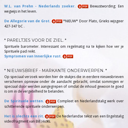
W.L. van Prehn - Nederlands zoeker.
Bewustwording; Een
wegwijs in het leven.
De Allegorie van de Grot.
*NIEUW* Door Plato, Grieks wijsgeer
427-347 bC .
* PARELTJES VOOR DE ZIEL. *
Spirituele barometer. Interessant om regelmatig na te kijken hoe ver je
Spirituele pad reikt.
Symptomen van Innerlijke rust.
* NIEUWSBRIEF - MARKANTE ONDERWERPEN. *
Op speciaal verzoek worden hier de stukjes die in eerdere nieuwsbrieven
verschenen opnieuw onder de aandacht gebracht, omdat sommigen er
speciaal door werden aangegrepen of omdat de inhoud gewoon te goed
is om in de vergetelheid te belanden.
De Spirituele wetten.
Compleet en Nederlandstalig werk over
schitterende spirituele onderwerpen.
Het is slechts een rit.
De Nederlandse tekst van een Engelstalig
videofragment van Bill Hicks.