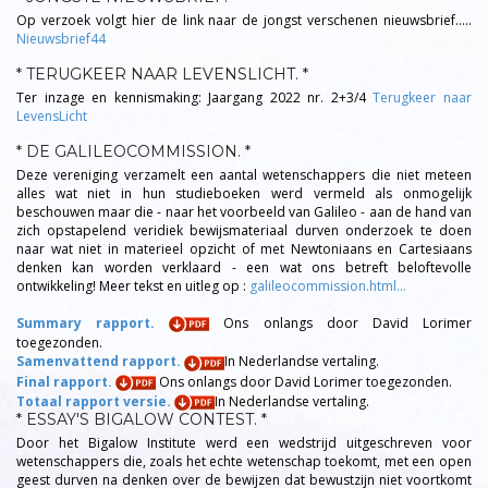
Op verzoek volgt hier de link naar de jongst verschenen nieuwsbrief.....
Nieuwsbrief44
* TERUGKEER NAAR LEVENSLICHT. *
Ter inzage en kennismaking: Jaargang 2022 nr. 2+3/4
Terugkeer naar
LevensLicht
* DE GALILEOCOMMISSION. *
Deze vereniging verzamelt een aantal wetenschappers die niet meteen
alles wat niet in hun studieboeken werd vermeld als onmogelijk
beschouwen maar die - naar het voorbeeld van Galileo - aan de hand van
zich opstapelend veridiek bewijsmateriaal durven onderzoek te doen
naar wat niet in materieel opzicht of met Newtoniaans en Cartesiaans
denken kan worden verklaard - een wat ons betreft beloftevolle
ontwikkeling! Meer tekst en uitleg op :
galileocommission.html...
Summary rapport.
Ons onlangs door David Lorimer
toegezonden.
Samenvattend rapport.
In Nederlandse vertaling.
Final rapport.
Ons onlangs door David Lorimer toegezonden.
Totaal rapport versie.
In Nederlandse vertaling.
* ESSAY'S BIGALOW CONTEST. *
Door het Bigalow Institute werd een wedstrijd uitgeschreven voor
wetenschappers die, zoals het echte wetenschap toekomt, met een open
geest durven na denken over de bewijzen dat bewustzijn niet voortkomt