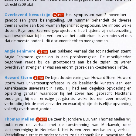
Utrecht (209 blz)
Overlevend bewustzijn
Het symposium van 3 november jl.
genoot een grote belangstelling. Dit nummer behandelt de diverse
themas welke aan bod kwamen tijdens het symposium. De inhoud welke
docent Raymond Saerens geprojecteerd heeft tijdens zijn uiteenzetting
was beschikbaar bij het verlaten van het auditorium. Ik veronderstel dus
dat de meeste onder U dit document hebben meegenomen.
Angie_Fenimore
Een pakkend verhaal dat tot nadenken stemt!
Angie Fenimore groeit op in een probleemgezin. De moeilijkheden
begonnen reeds bij de grootouders aan beide zijden: zij waren
overdreven streng en er was een enorm gebrek aan koesterende liefde.
Howard Storm
De bijnadoodervaring van Howard Storm Howard
Storm was universiteitsprofessor in de beeldende kunsten aan een
Amerikaanse universiteit in 1985. Hij had een degelijke opvoeding en
opleiding genoten waardoor hij het zover had gebracht. Nochtans
onderging hij een ernstige jeugdcrisis welke tot een zeer moeilijke
verhouding leidde met zijn vader en waarbij hij zijn christelijke opvoeding
volledig overboord gooide.
Thomas Mellen
De zeer bijzondere BDE van Thomas Mellen Wij
publiceren dit verhaal met de toestemming van Merkawah, onze
zustervereniging in Nederland. Het is een zeer merkwaardig verhaal.
Verschillende ernstige onderzoekers, zoals Kenneth Ring , bevestigen dat