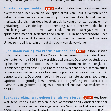
Christelijke spiritualiteit
Wat in dit document volgt is een kort
overzicht van het leven en de spiritualiteit van Paulus. Verschillende
gebeurtenissen en opmerkingen in zijn brieven en uit de Handelingenzijn
merkwaardig als men deze leest en bekijkt vanuit het standpunt en het
gedachtegoed van de bijna-doodervaring. Met andere woorden:het is
een lezing van de brieven van Paulus en een weergave van zijn
spiritualiteit met het gedachtegoed van de BDE in het achterhoofd. Lees
dit artikel dus vanuit die gezichtshoek , en met die ingesteldheid wat voor
U niet zo moeilijk zal zijn omdat U lid bent van de vzw Limen.
Bijna-doodervaring: zoektocht naar het licht
Dit boek (1) van
de Nederlandse schrijver Bob Coppes is een zoektocht naar de diverse
elementen van de BDE in de wereldgodsdiensten. Daarvoor bestudeerde
hij het hindoeïe, het boeddhisme, het jodendom en de christelijke en
islamitische godsdienst. Hij begint met een overzicht of een samenvatting
te geven van wat er de voorbije veertig jaar op het gebied van de BDE
gepubliceerd is. Daarvoor heeft hij de voornaamste auteurs, zoals Anja
Opdebeeck , grondig bestudeerd. Verder geeft hij een schitterend
overzicht van genoemde religies en zoekt telkens naar raakvlakken met
de BDE.
Boekbespreking: wat gebeurt er als we sterven
Het boek
Wat gebeurt er als we sterven is een wetenschappelijk onderzoek naar
bijnadoodervaringen van de engelse auteur Sam Parnia. Het boek werd in
2006 vertaald naar het Nederlands en uitgegeven door Kosmos B.V. te