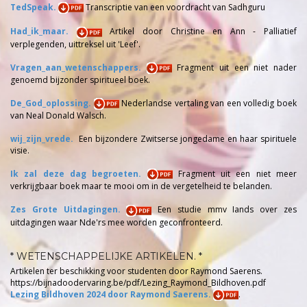
TedSpeak.
Transcriptie van een voordracht van Sadhguru
Had_ik_maar.
Artikel door Christine en Ann - Palliatief
verplegenden, uittreksel uit 'Leef'.
Vragen_aan_wetenschappers.
Fragment uit een niet nader
genoemd bijzonder spiritueel boek.
De_God_oplossing.
Nederlandse vertaling van een volledig boek
van Neal Donald Walsch.
wij_zijn_vrede.
Een bijzondere Zwitserse jongedame en haar spirituele
visie.
Ik zal deze dag begroeten.
Fragment uit een niet meer
verkrijgbaar boek maar te mooi om in de vergetelheid te belanden.
Zes Grote Uitdagingen.
Een studie mmv Iands over zes
uitdagingen waar Nde'rs mee worden geconfronteerd.
* WETENSCHAPPELIJKE ARTIKELEN. *
Artikelen ter beschikking voor studenten door Raymond Saerens.
https://bijnadoodervaring.be/pdf/Lezing_Raymond_Bildhoven.pdf
Lezing Bildhoven 2024 door Raymond Saerens.
.