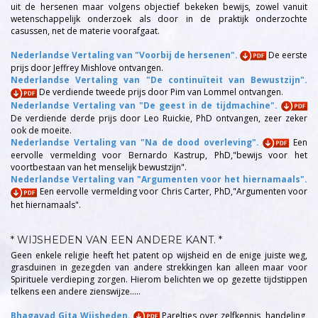
uit de hersenen maar volgens objectief bekeken bewijs, zowel vanuit
wetenschappelijk onderzoek als door in de praktijk onderzochte
casussen, net de materie voorafgaat.
Nederlandse Vertaling van "Voorbij de hersenen".
De eerste
prijs door Jeffrey Mishlove ontvangen.
Nederlandse Vertaling van "De continuïteit van Bewustzijn".
De verdiende tweede prijs door Pim van Lommel ontvangen.
Nederlandse Vertaling van "De geest in de tijdmachine".
De verdiende derde prijs door Leo Ruickie, PhD ontvangen, zeer zeker
ook de moeite.
Nederlandse Vertaling van "Na de dood overleving".
Een
eervolle vermelding voor Bernardo Kastrup, PhD,"bewijs voor het
voortbestaan van het menselijk bewustzijn".
Nederlandse Vertaling van "Argumenten voor het hiernamaals".
Een eervolle vermelding voor Chris Carter, PhD,"Argumenten voor
het hiernamaals".
* WIJSHEDEN VAN EEN ANDERE KANT. *
Geen enkele religie heeft het patent op wijsheid en de enige juiste weg,
grasduinen in gezegden van andere strekkingen kan alleen maar voor
Spirituele verdieping zorgen. Hierom belichten we op gezette tijdstippen
telkens een andere zienswijze.....
Bhagavad Gita Wijsheden.
Pareltjes over zelfkennis, handeling,