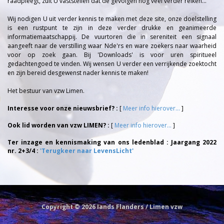
raadpleegt, zult U vaststellen dat de gevolgen nog veel verder reiken...
Wij nodigen U uit verder kennis te maken met deze site, onze doelstelling
is een rustpunt te zijn in deze verder drukke en geanimeerde
informatiemaatschappij. De vuurtoren die in sereniteit een signaal
aangeeft naar de verstilling waar Nde'rs en ware zoekers naar waarheid
voor op zoek gaan. Bij 'Downloads' is voor uren spiritueel
gedachtengoed te vinden. Wij wensen U verder een verrijkende zoektocht
en zijn bereid desgewenst nader kennis te maken!
Het bestuur van vzw Limen.
Interesse voor onze nieuwsbrief? :
[
Meer info hierover...
]
Ook lid worden van vzw LIMEN? :
[
Meer info hierover...
]
Ter inzage en kennismaking van ons ledenblad : Jaargang 2022
nr. 2+3/4 :
'Terugkeer naar LevensLicht'
Copyright © 2026 Iands Flanders / Limen vzw