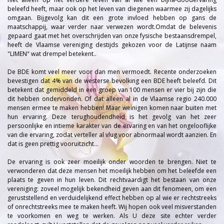
beleefd heeft, maar ook op het leven van diegenen waarmee zij dagelijks
omgaan. Bijgevolg kan dit een grote invloed hebben op gans de
maatschappij, waar verder naar verwezen wordt.Omdat de belevenis
gepaard gaat met het overschrijden van onze fysische bestaansdrempel,
heeft de Vlaamse vereniging destijds gekozen voor de Latijnse naam
"LIMEN" wat drempel betekent..
De BDE komt veel meer voor dan men vermoedt. Recente onderzoeken
bevestigen dat 4% van de westerse bevolking een BDE heeft beleefd. Dit
betekent dat gemiddeld in een groep van 100 mensen er vier bij zijn die
dit hebben ondervonden. Of dat alleen al in de Vlaamse regio 240.000
mensen ermee te maken hebben! Maar weinigen komen naar buiten met
hun ervaring. Deze terughoudendheid is het gevolg van het zeer
persoonlijke en intieme karakter van de ervaring en van het ongelooflijke
van die ervaring, zodat verteller al vlug voor abnormaal wordt aanzien. En
dat is geen prettig vooruitzicht...
De ervaring is ook zeer moeilijk onder woorden te brengen. Niet te
verwonderen dat deze mensen het moeilijk hebben om het beleefde een
plaats te geven in hun leven. Dit rechtvaardigt het bestaan van onze
vereniging: zoveel mogelijk bekendheid geven aan dit fenomeen, om een
geruststellend en verduidelijkend effect hebben op al wie er rechtstreeks
of onrechtstreeks mee te maken heeft. Wij hopen ook veel misverstanden
te voorkomen en weg te werken. Als U deze site echter verder